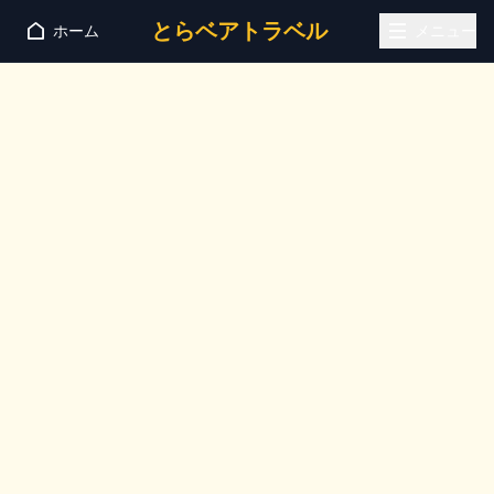
とらベアトラベル
ホーム
メニュー