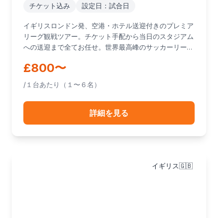
チケット込み
設定日：試合日
イギリスロンドン発、空港・ホテル送迎付きのプレミア
リーグ観戦ツアー。チケット手配から当日のスタジアム
への送迎まで全てお任せ。世界最高峰のサッカーリーグ
を現地で体感できる特別な体験です。日本人ドライバー
£800〜
が同行するので、初めてのイギリスでも安心してお楽し
みいただけます。
/１台あたり（１〜６名）
詳細を見る
イギリス🇬🇧