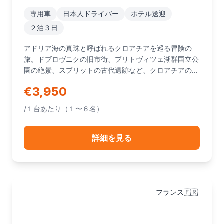
専用車
日本人ドライバー
ホテル送迎
２泊３日
アドリア海の真珠と呼ばれるクロアチアを巡る冒険の
旅。ドブロヴニクの旧市街、プリトヴィツェ湖群国立公
園の絶景、スプリットの古代遺跡など、クロアチアの魅
力を存分に味わえます。
€3,950
/１台あたり（１〜６名）
詳細を見る
フランス🇫🇷