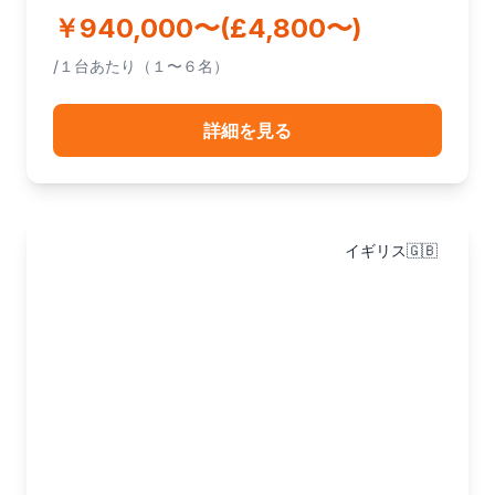
￥940,000〜(£4,800〜)
/１台あたり（１〜６名）
詳細を見る
イギリス🇬🇧