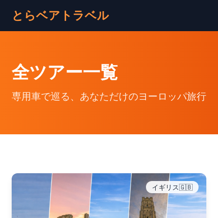
とらベアトラベル
全ツアー一覧
専用車で巡る、あなただけのヨーロッパ旅行
イギリス🇬🇧