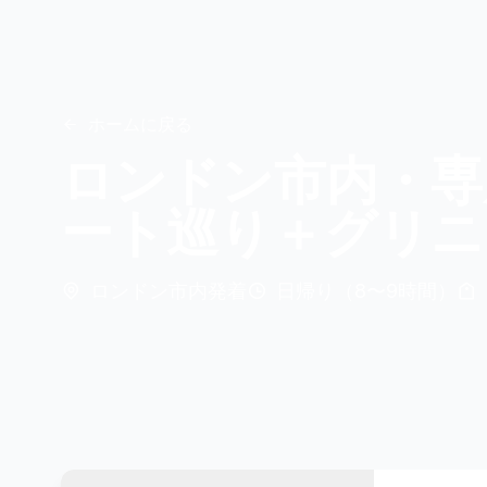
ホームに戻る
ロンドン市内・専
ート巡り＋グリニ
ロンドン市内発着
日帰り（8〜9時間）