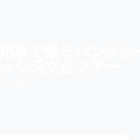
用車で巡るバンクシ
ッジ天文台ツアー
From £630