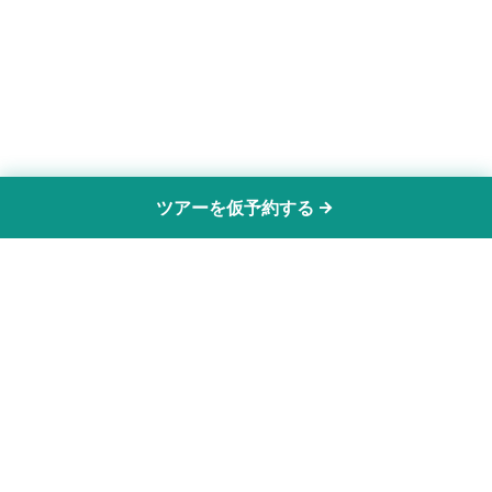
ツアーを仮予約する
とらベアトラベル
イギリス・ヨーロッパ専用車ツアーの専門会社として、
日本人旅行者の皆様に安心で快適な旅をお届けします。
経験豊富な日本人ドライバーまたはアシスタントととも
に、あなただけの特別な旅を実現しましょう。